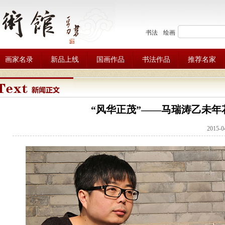
书法
绘画
画家名录
新品上线
国画作品
书法作品
推荐名家
“风华正茂”——马瑞涛乙未年
2015-0