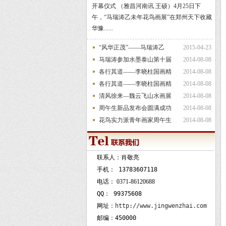
开幕仪式 （雅昌河南讯 王硕）4月25日下
午，“马瑞涛乙未年花鸟画展”在郑州天下收藏
华豫......
“风华正茂”——马瑞涛乙
2015-04-23
马瑞涛参加水墨泰山第十届
2014-08-08
各行其道——李晓柱国画精
2014-08-08
各行其道——李晓柱国画精
2014-08-08
清风徐来—魏云飞山水画展
2014-08-08
周午生新品发布会圆满成功
2014-08-08
花鸟实力派青年画家周午生
2014-08-08
联系人：肖敬亮
手机：
13783607118
电话：
0371-86120688
QQ：
99375608
网址：
http://www.jingwenzhai.com
邮编：450000