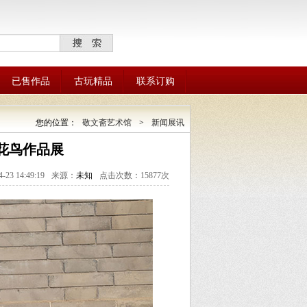
已售作品
古玩精品
联系订购
您的位置：
敬文斋艺术馆
>
新闻展讯
花鸟作品展
4-23 14:49:19
来源：
未知
点击次数：15877次