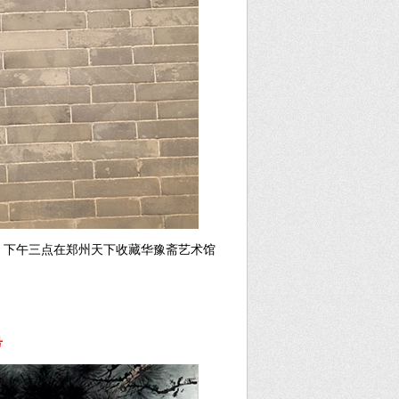
六）下午三点在郑州天下收藏华豫斋艺术馆
号