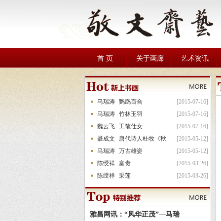
首 页
关于画廊
艺术资讯
马瑞涛
鹦鹉百合
[2015-07-16]
马瑞涛
竹林玉羽
[2015-07-16]
魏云飞
工笔仕女
[2015-07-16]
聂成文
唐代诗人杜牧《秋
[2015-05-12]
马瑞涛
万古雄姿
[2015-05-12]
陈绶祥
富贵
[2015-03-26]
陈绶祥
采莲
[2015-03-26]
雅昌网讯：“风华正茂”—马瑞